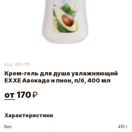
Код: (
951-111
)
Крем-гель для душа увлажняющий
EXXE Авокадо и пион, п/б, 400 мл
от
170
₽
Характеристики
Вес
410 г