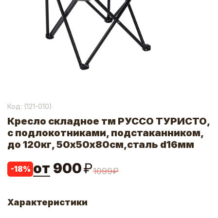
Код: (
121-010
)
Кресло складное тм РУССО ТУРИСТО,
с подлокотниками, подстаканником,
до 120кг, 50х50х80см,сталь d16мм
от
900
₽
-
18
%
1099
₽
Характеристики