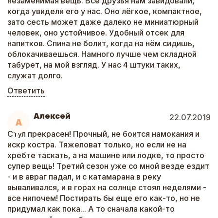
незаменимая вещь. Все друзья нам завидовали,
когда увидели его у нас. Оно лёгкое, компактное,
зато сесть может даже далеко не миниатюрный
человек, оно устойчивое. Удобный отсек для
напитков. Спина не болит, когда на нём сидишь,
облокачиваешься. Намного лучше чем складной
табурет, на мой взгляд. У нас 4 штуки таких,
служат долго.
Ответить
Алексей
22.07.2019
А
Стул прекрасен! Прочный, не боится намокания и
искр костра. Тяжеловат только, но если не на
хребте таскать, а на машине или лодке, то просто
супер вещь! Третий сезон уже со мной везде ездит
- и в авраг падал, и с катамарана в реку
вываливался, и в горах на солнце стоял неделями -
все нипочем! Постирать бы еще его как-то, но не
придумал как пока... А то сначала какой-то