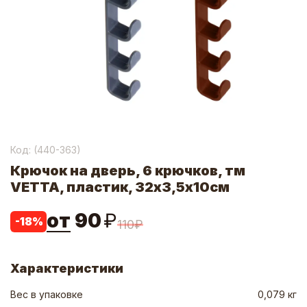
Код: (
440-363
)
Крючок на дверь, 6 крючков, тм
VETTA, пластик, 32х3,5х10см
от
90
₽
-
18
%
110
₽
Характеристики
Вес в упаковке
0,079 кг