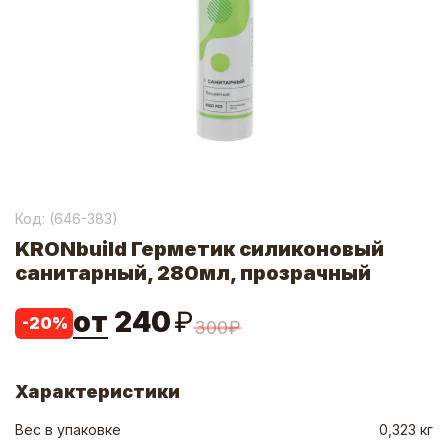
Код: (
646-383
)
KRONbuild Герметик силиконовый
санитарный, 280мл, прозрачный
от
240
₽
-
20
%
300
₽
Характеристики
Вес в упаковке
0,323 кг