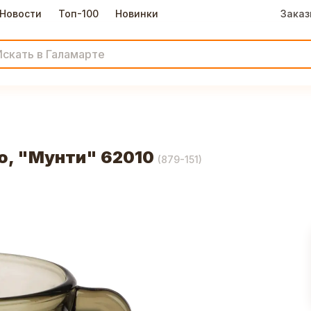
Новости
Топ-100
Новинки
Заказ
и
о, "Мунти" 62010
(
879-151
)