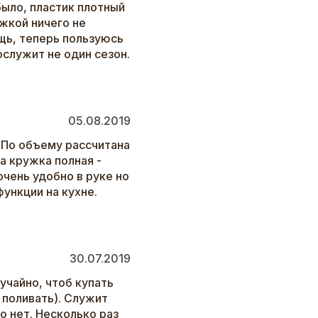
было, пластик плотный
ужкой ничего не
щь, теперь пользуюсь
ослужит не один сезон.
05.08.2019
. По объему рассчитана
да кружка полная -
очень удобно в руке но
функции на кухне.
30.07.2019
учайно, чтоб купать
поливать). Служит
о нет. Несколько раз