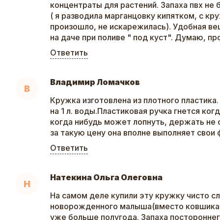
концентраты для растений. Запаха пвх не 
( я разводила марганцовку кипятком, с кр
произошло, не искарежилась). Удобная ве
на даче при поливе " под куст". Думаю, пр
Ответить
Владимир Ломачков
В
Кружка изготовлена из плотного пластика
на 1 л. воды.Пластиковая ручка гнется ког
когда нибудь может лопнуть, держать не 
за такую цену она вполне выполняет свои 
Ответить
Натекина Ольга Олеговна
Н
На самом деле купили эту кружку чисто сл
новорожденного малыша(вместо ковшика 
уже больше полугода. Запаха постороннег