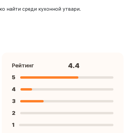
гко найти среди кухонной утвари.
4.4
Рейтинг
5
4
3
2
1