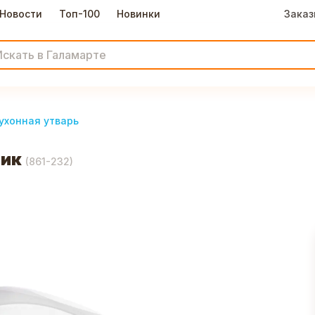
Новости
Топ-100
Новинки
Заказ
ухонная утварь
тик
(
861-232
)