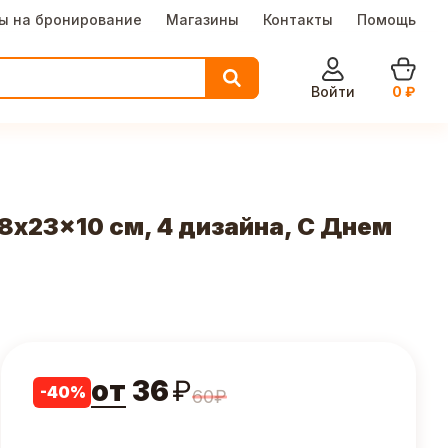
ы на бронирование
Магазины
Контакты
Помощь
Войти
0
₽
x23x10 см, 4 дизайна, С Днем
от
36
₽
-
40
%
60
₽