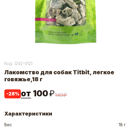
Код: (
242-012
)
Лакомство для собак Titbit, легкое
говяжье,18 г
от
100
₽
-
28
%
140
₽
Характеристики
Вес
18 г