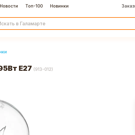
Новости
Топ-100
Новинки
Заказ
чки
95Вт Е27
(
913-012
)