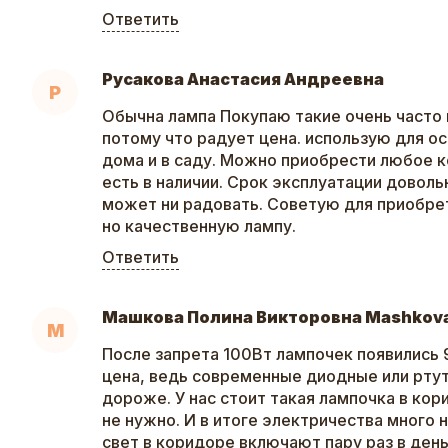
Ответить
Русакова Анастасия Андреевна
Р
Обычна лампа Покупаю такие очень часто 
потому что радует цена. использую для о
дома и в саду. Можно приобрести любое к
есть в наличии. Срок эксплуатации довольн
может ни радовать. Советую для приобре
но качественную лампу.
Ответить
Машкова Полина Викторовна Mashkov
М
После запрета 100Вт лампочек появились 
цена, ведь современные диодные или ртут
дороже. У нас стоит такая лампочка в кор
не нужно. И в итоге электричества много 
свет в коридоре включают пару раз в день