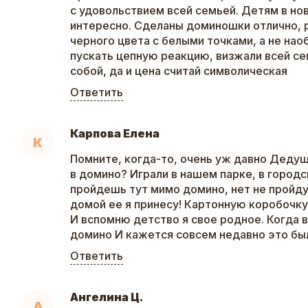
с удовольствием всей семьей. Детям в но
интересно. Сделаны доминошки отлично, 
черного цвета с белыми точками, а не нао
пускать цепную реакцию, визжали всей се
собой, да и цена считай символическая
Ответить
Карпова Елена
К
Помните, когда-то, очень уж давно Дедуш
в домино? Играли в нашем парке, в городс
пройдешь тут мимо домино, нет не пройду
домой ее я принесу! Картонную коробочку
И вспомню детство я свое родное. Когда в
домино И кажется совсем недавно это был
Ответить
Ангелина Ц.
А