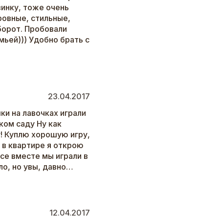
винку, тоже очень
ровные, стильные,
борот. Пробовали
мьей))) Удобно брать с
23.04.2017
ки на лавочках играли
ком саду Ну как
! Куплю хорошую игру,
 в квартире я открою
се вместе мы играли в
о, но увы, давно…
12.04.2017