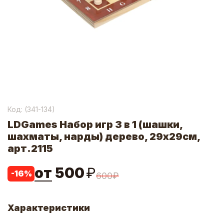
Код: (
341-134
)
LDGames Набор игр 3 в 1 (шашки,
шахматы, нарды) дерево, 29x29см,
арт.2115
от
500
₽
-
16
%
600
₽
Характеристики