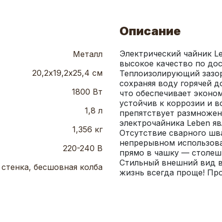
Описание
Электрический чайник Le
Металл
высокое качество по дос
20,2х19,2х25,4 см
Теплоизолирующий зазор
сохраняя воду горячей д
1800 Вт
что обеспечивает эконом
устойчив к коррозии и в
1,8 л
препятствует размноже
электрочайника Leben яв
1,356 кг
Отсутствие сварного шв
непрерывном использова
220-240 В
прямо в чашку — столеш
Стильный внешний вид вп
 стенка, бесшовная колба
жизнь всегда проще! Про