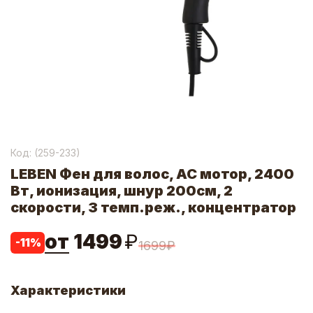
Код: (
259-233
)
LEBEN Фен для волос, AC мотор, 2400
Вт, ионизация, шнур 200см, 2
скорости, 3 темп.реж., концентратор
от
1499
₽
-
11
%
1699
₽
Характеристики