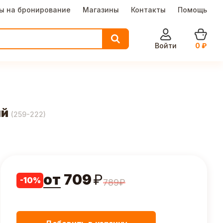
ы на бронирование
Магазины
Контакты
Помощь
Войти
0
₽
ый
(
259-222
)
от
709
₽
-
10
%
789
₽