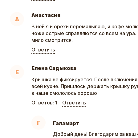
Анастасия
А
В ней я и орехи перемалываю, и кофе мол
ножи острые справляются со всем на ура. 
мило смотрится.
Ответить
Елена Садыкова
Е
Крышка не фиксируется. После включения
всей кухне. Пришлось держать крышку рук
в чаше смололось хорошо
Ответов:
1
Ответить
Г
Галамарт
Добрый день! Благодарим за ваш 