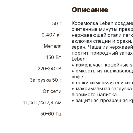
Описание
Кофемолка Leben создана
50 г
считанные минуты превр
0,407 кг
нержавеющей стали легк
включая специи и орехи.
Металл
зерен. Чаша из нержавей
портит природный запах 
150 Вт
Leben: 
• измельчает кофейные з
220-240 В
• емкость из нержавеюще
кофе 
Загрузка 50 г
• ножи измельчители из
• максимальная загрузка
От сети
любимого напитка 
• защитная прозрачная к
11,1х11,2х17,4 см
50-60 Гц