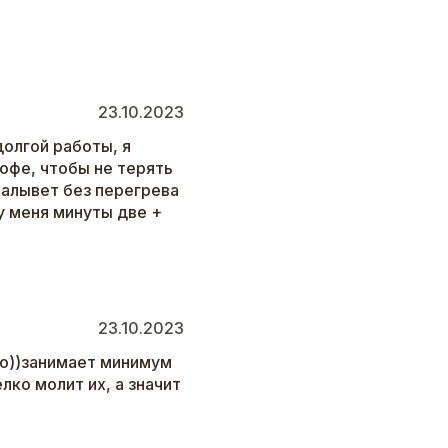
23.10.2023
долгой работы, я
офе, чтобы не терять
малывет без перегрева
 у меня минуты две +
23.10.2023
до))занимает минимум
лко молит их, а значит