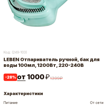
Код: (
249-103
)
LEBEN Отпариватель ручной, бак для
воды 100мл, 1200Вт, 220-240В
от
1000
₽
-
28
%
1399
₽
Характеристики
Питание
От сети