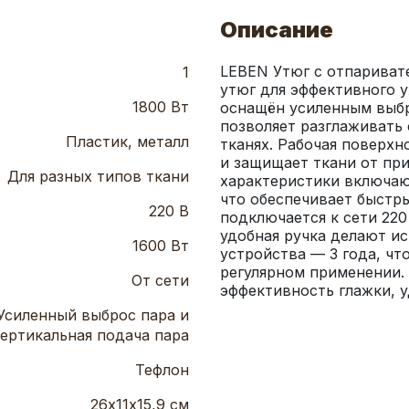
Описание
LEBEN Утюг с отпариват
1
утюг для эффективного у
1800 Вт
оснащён усиленным выбро
позволяет разглаживать 
Пластик, металл
тканях. Рабочая поверхн
и защищает ткани от при
Для разных типов ткани
характеристики включаю
что обеспечивает быстры
220 В
подключается к сети 220 
удобная ручка делают и
1600 Вт
устройства — 3 года, чт
регулярном применении. 
От сети
эффективность глажки, у
Усиленный выброс пара и
ертикальная подача пара
Тефлон
26х11х15,9 см