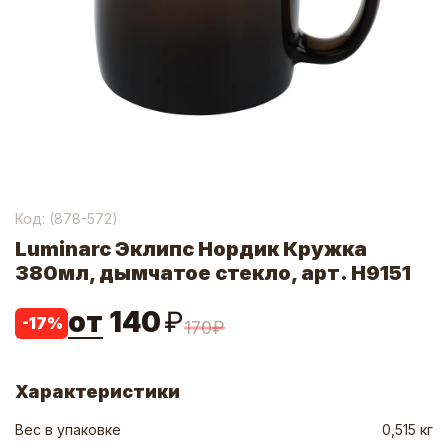
Код: (
878-572
)
Luminarc Эклипс Нордик Кружка
380мл, дымчатое стекло, арт. H9151
от
140
₽
-
17
%
170
₽
Характеристики
Вес в упаковке
0,515 кг