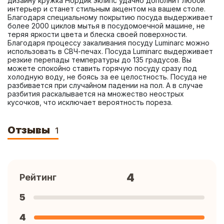
дизайну кружка Нордик эклипс удачно дополнит любой 
интерьер и станет стильным акцентом на вашем столе. 
Благодаря специальному покрытию посуда выдерживает 
более 2000 циклов мытья в посудомоечной машине, не 
теряя яркости цвета и блеска своей поверхности. 
Благодаря процессу закаливания посуду Luminarc можно 
использовать в СВЧ-печах. Посуда Luminarc выдерживает 
резкие перепады температуры до 135 градусов. Вы 
можете спокойно ставить горячую посуду сразу под 
холодную воду, не боясь за ее целостность. Посуда не 
разбивается при случайном падении на пол. А в случае 
разбития раскалывается на множество неострых 
кусочков, что исключает вероятность пореза.
Отзывы
1
4
Рейтинг
5
4