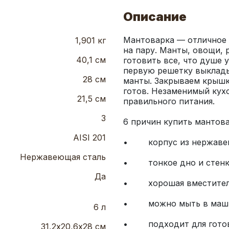
Описание
Мантоварка — отличное 
1,901 кг
на пару. Манты, овощи, 
40,1 см
готовить все, что душе 
первую решетку выклады
28 см
манты. Закрываем крышку
готов. Незаменимый кух
21,5 см
3
AISI 201
Нержавеющая сталь
Да
6 л
31,2х20,6х28 см