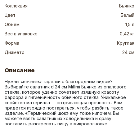
Коллекция
Бьянко
Цвет
Белый
Объем
1,5 л
Вес в упаковке
0,42 кг
Форма
Круглая
Диаметр
24 см
Описание
Нужны «вечные» тарелки с благородным видом? 
Выбирайте салатник d 24 см Millimi Бьянко из опалового 
стекла, которое удачно сочетает изящную красоту 
фарфора и гигиеничность обычного стекла. Уникальное 
свойство материала — потрясающая прочность. Вам 
придется изрядно постараться, чтобы разбить такое 
изделие. «Термический шок» ему тоже нипочем. Вы 
можете взять салатник из холодильника и сразу 