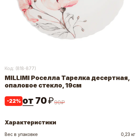
Код: (
818-877
)
MILLIMI Роселла Тарелка десертная,
опаловое стекло, 19см
от
70
₽
-
22
%
90
₽
Характеристики
Вес в упаковке
0,23 кг