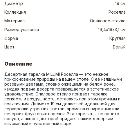
Диаметр
19 см
Коллекция
Роселла
Материал
Опаловое стекло
Размер упаковки
19,4х19х3,1 см
Форма
Круглая
Цвет
Белый
Описание
Десертная тарелка MILLIMI Роселла — это нежное 
прикосновение природы на вашем столе. С её изящными 
розовыми цветами, словно ожившими на белом фоне, 
каждая подача десерта превращается в эстетическое 
удовольствие. Опаловое стекло придает тарелке 
легкость и воздушность, оставаясь при этом прочным и 
практичным. Диаметр 19 см делает её идеальной для 
сервировки утренних тостов, ароматных пирожных или 
вечерних фруктовых нарезок. Эта тарелка — не просто 
посуда, а акцент, который придает вашим десертам 
изысканный и чувственный шарм.