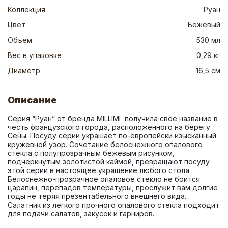
Коллекция
Руан
Цвет
Бежевый
Объем
530 мл
Вес в упаковке
0,29 кг
Диаметр
16,5 см
Описание
Серия “Руан” от бренда MILLIMI  получила свое название в 
честь французского города, расположенного на берегу 
Сены. Посуду серии украшает по-европейски изысканный 
кружевной узор. Сочетание белоснежного опалового 
стекла с полупрозрачным бежевым рисунком, 
подчеркнутым золотистой каймой, превращают посуду 
этой серии в настоящее украшение любого стола. 
Белоснежно-прозрачное опаловое стекло не боится 
царапин, перепадов температуры, прослужит вам долгие 
годы не теряя презентабельного внешнего вида. 
Салатник из легкого прочного опалового стекла подходит 
для подачи салатов, закусок и гарниров.