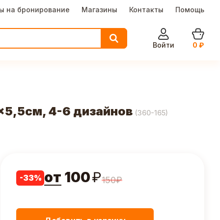
ы на бронирование
Магазины
Контакты
Помощь
Войти
0
₽
x5,5см, 4-6 дизайнов
(
360-165
)
от
100
₽
-
33
%
150
₽