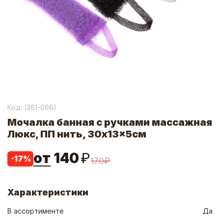
Код: (
361-066
)
Мочалка банная с ручками массажная
Люкс, ПП нить, 30x13x5см
от
140
₽
-
17
%
170
₽
Характеристики
В ассортименте
Да