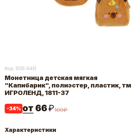
Код: (
025-043
)
Монетница детская мягкая
"Капибарик", полиэстер, пластик, тм
ИГРОЛЕНД, 1811-37
от
66
₽
-
34
%
100
₽
Характеристики