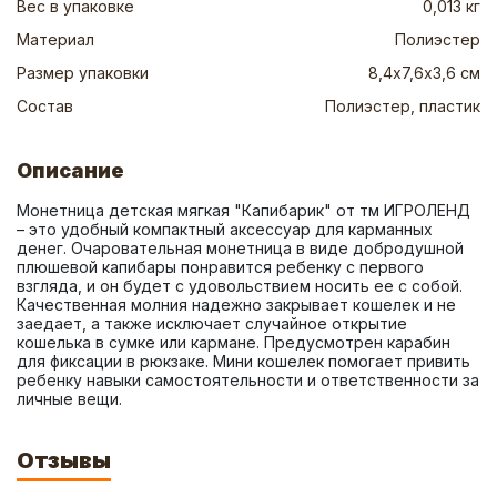
Вес в упаковке
0,013 кг
Материал
Полиэстер
Размер упаковки
8,4х7,6х3,6 см
Состав
Полиэстер, пластик
Описание
Монетница детская мягкая "Капибарик" от тм ИГРОЛЕНД 
– это удобный компактный аксессуар для карманных 
денег. Очаровательная монетница в виде добродушной 
плюшевой капибары понравится ребенку с первого 
взгляда, и он будет с удовольствием носить ее с собой. 
Качественная молния надежно закрывает кошелек и не 
заедает, а также исключает случайное открытие 
кошелька в сумке или кармане. Предусмотрен карабин 
для фиксации в рюкзаке. Мини кошелек помогает привить 
ребенку навыки самостоятельности и ответственности за 
личные вещи.
Отзывы