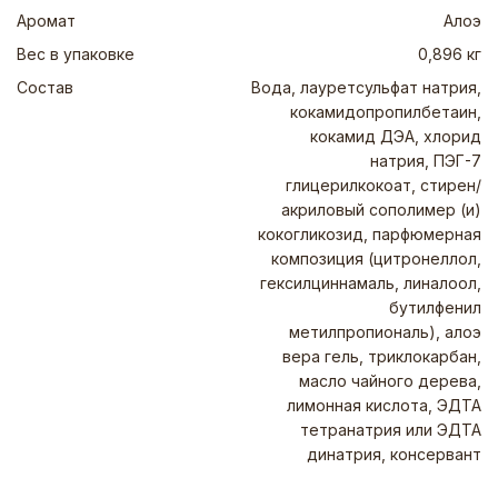
Аромат
Алоэ
Вес в упаковке
0,896 кг
Состав
Вода, лауретсульфат натрия,
кокамидопропилбетаин,
кокамид ДЭА, хлорид
натрия, ПЭГ-7
глицерилкокоат, стирен/
акриловый сополимер (и)
кокогликозид, парфюмерная
композиция (цитронеллол,
гексилциннамаль, линалоол,
бутилфенил
метилпропиональ), алоэ
вера гель, триклокарбан,
масло чайного дерева,
лимонная кислота, ЭДТА
тетранатрия или ЭДТА
динатрия, консервант