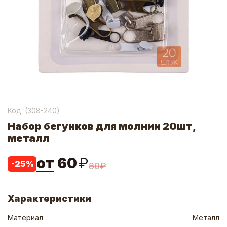
Код: (
308-240
)
Набор бегунков для молнии 20шт,
металл
от
60
₽
-
25
%
80
₽
Характеристики
Материал
Металл