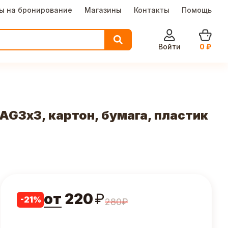
ы на бронирование
Магазины
Контакты
Помощь
Войти
0
₽
G3х3, картон, бумага, пластик
от
220
₽
-
21
%
280
₽