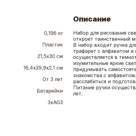
Описание
Набор для рисования св
0,196 кг
откроет таинственный ми
Пластик
В набор входит ручка дл
трафарет с алфавитом и 
21,5х30 см
осуществляется в темнот
изумительные яркие све
16,4х29,9х2,1 см
придумывать самостоятел
знакомства с алфавитом.
От 3 лет
расслабиться и подготов
Питание ручки осуществл
Батарейки
лет.
3хAG3