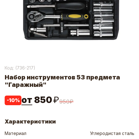
Код: (
736-217
)
Набор инструментов 53 предмета
"Гаражный"
от
850
₽
-
10
%
950
₽
Характеристики
Материал
Углеродистая сталь