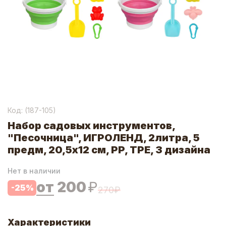
Код: (
187-105
)
Набор садовых инструментов,
"Песочница", ИГРОЛЕНД, 2литра, 5
предм, 20,5х12 см, PP, TPE, 3 дизайна
Нет в наличии
от
200
₽
-
25
%
270
₽
Характеристики