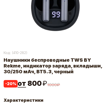
Код: (
410-282
)
Наушники беспроводные TWS BY
Rekme, индикатор заряда, вкладыши,
30/250 мАч, BT5.3, черный
от
800
₽
-
20
%
1000
₽
Характеристики