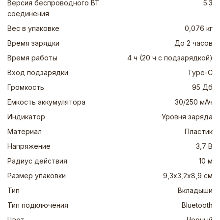
Версия беспроводного BT
5.3
соединения
Вес в упаковке
0,076 кг
Время зарядки
До 2 часов
Время работы
4 ч (20 ч с подзарядкой)
Вход подзарядки
Type-C
Громкость
95 Дб
Емкость аккумулятора
30/250 мАч
Индикатор
Уровня заряда
Материал
Пластик
Напряжение
3,7 В
Радиус действия
10 м
Размер упаковки
9,3х3,2х8,9 см
Тип
Вкладыши
Тип подключения
Bluetooth
Цвет
Черный