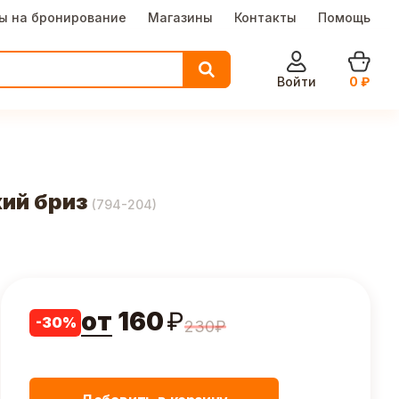
ы на бронирование
Магазины
Контакты
Помощь
Войти
0
₽
ий бриз
(
794-204
)
от
160
₽
-
30
%
230
₽