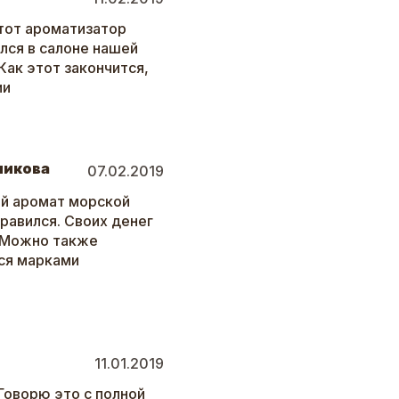
этот ароматизатор
лся в салоне нашей
Как этот закончится,
ии
никова
07.02.2019
ий аромат морской
нравился. Своих денег
о. Можно также
мся марками
11.01.2019
Говорю это с полной