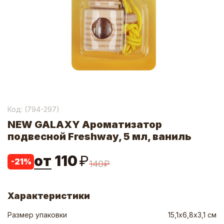
Код: (
794-297
)
NEW GALAXY Ароматизатор
подвесной Freshway, 5 мл, ваниль
от
110
₽
-
21
%
140
₽
Характеристики
Размер упаковки
15,1х6,8х3,1 см