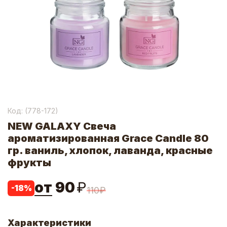
Код: (
778-172
)
NEW GALAXY Cвеча
ароматизированная Grace Candle 80
гр. ваниль, хлопок, лаванда, красные
фрукты
от
90
₽
-
18
%
110
₽
Характеристики