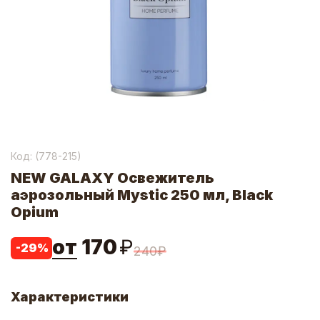
Код: (
778-215
)
NEW GALAXY Освежитель
аэрозольный Mystic 250 мл, Black
Opium
от
170
₽
-
29
%
240
₽
Характеристики