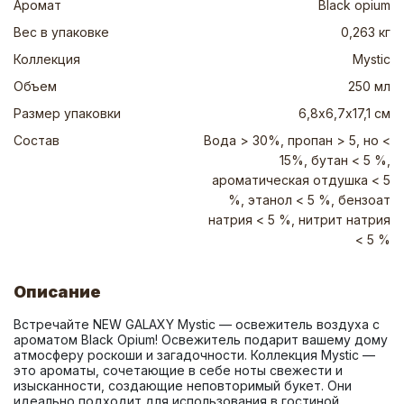
Аромат
Black opium
Вес в упаковке
0,263 кг
Коллекция
Mystic
Объем
250 мл
Размер упаковки
6,8х6,7х17,1 см
Состав
Вода > 30%, пропан > 5, но <
15%, бутан < 5 %,
ароматическая отдушка < 5
%, этанол < 5 %, бензоат
натрия < 5 %, нитрит натрия
< 5 %
Описание
Встречайте NEW GALAXY Mystic — освежитель воздуха с 
ароматом Black Opium! Освежитель подарит вашему дому 
атмосферу роскоши и загадочности. Коллекция Mystic — 
это ароматы, сочетающие в себе ноты свежести и 
изысканности, создающие неповторимый букет. Они 
идеально подходит для использования в гостиной, 