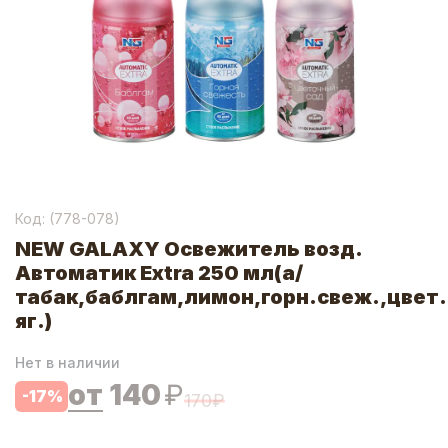
Код: (
778-078
)
NEW GALAXY Освежитель возд.
Автоматик Extra 250 мл(а/
табак,баблгам,лимон,горн.свеж.,цвет.
яг.)
Нет в наличии
от
140
₽
-
17
%
170
₽