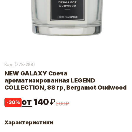
Код: (
778-288
)
NEW GALAXY Свеча
ароматизированная LEGEND
COLLECTION, 88 гр, Bergamot Oudwood
от
140
₽
-
30
%
200
₽
Характеристики