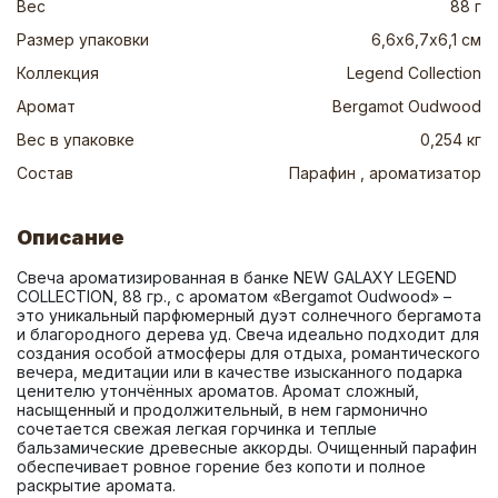
Вес
88 г
Размер упаковки
6,6х6,7х6,1 см
Коллекция
Legend Collection
Аромат
Bergamot Oudwood
Вес в упаковке
0,254 кг
Состав
Парафин , ароматизатор
Описание
Свеча ароматизированная в банке NEW GALAXY LEGEND 
COLLECTION, 88 гр., с ароматом «Bergamot Oudwood» – 
это уникальный парфюмерный дуэт солнечного бергамота 
и благородного дерева уд. Свеча идеально подходит для 
создания особой атмосферы для отдыха, романтического 
вечера, медитации или в качестве изысканного подарка 
ценителю утончённых ароматов. Аромат сложный, 
насыщенный и продолжительный, в нем гармонично 
сочетается свежая легкая горчинка и теплые 
бальзамические древесные аккорды. Очищенный парафин 
обеспечивает ровное горение без копоти и полное 
раскрытие аромата.