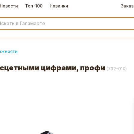
Новости
Топ-100
Новинки
Заказ
ежности
есцетными цифрами, профи
(
732-010
)