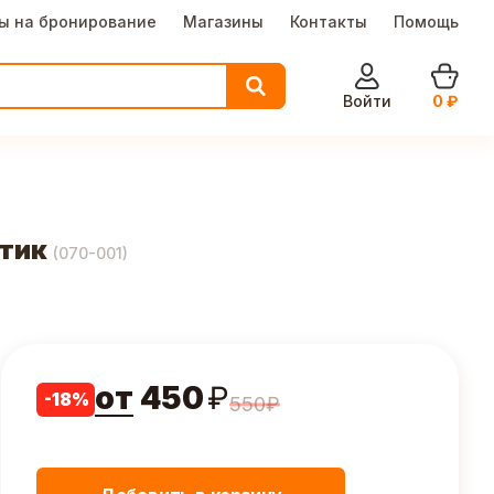
ы на бронирование
Магазины
Контакты
Помощь
Войти
0
₽
стик
(
070-001
)
от
450
₽
-
18
%
550
₽