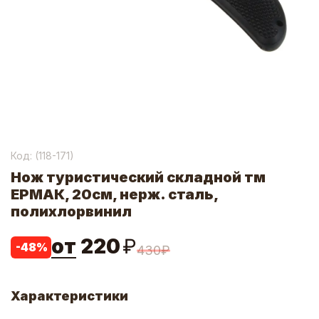
Код: (
118-171
)
Нож туристический складной тм
ЕРМАК, 20см, нерж. сталь,
полихлорвинил
от
220
₽
-
48
%
430
₽
Характеристики