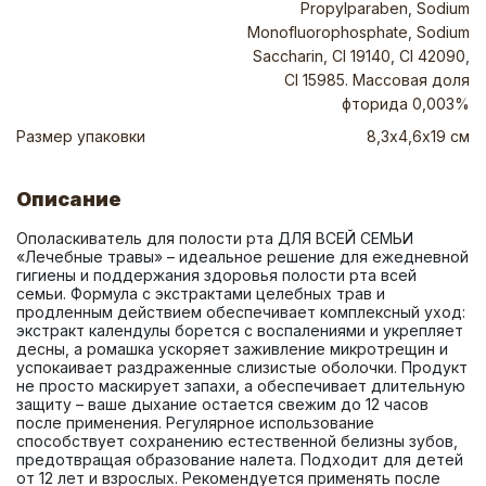
Propylparaben, Sodium
Monofluorophosphate, Sodium
Saccharin, Cl 19140, CI 42090,
CI 15985. Массовая доля
фторида 0,003%
Размер упаковки
8,3х4,6х19 см
Описание
Ополаскиватель для полости рта ДЛЯ ВСЕЙ СЕМЬИ 
«Лечебные травы» – идеальное решение для ежедневной 
гигиены и поддержания здоровья полости рта всей 
семьи. Формула с экстрактами целебных трав и 
продленным действием обеспечивает комплексный уход: 
экстракт календулы борется с воспалениями и укрепляет 
десны, а ромашка ускоряет заживление микротрещин и 
успокаивает раздраженные слизистые оболочки. Продукт 
не просто маскирует запахи, а обеспечивает длительную 
защиту – ваше дыхание остается свежим до 12 часов 
после применения. Регулярное использование 
способствует сохранению естественной белизны зубов, 
предотвращая образование налета. Подходит для детей 
от 12 лет и взрослых. Рекомендуется применять после 