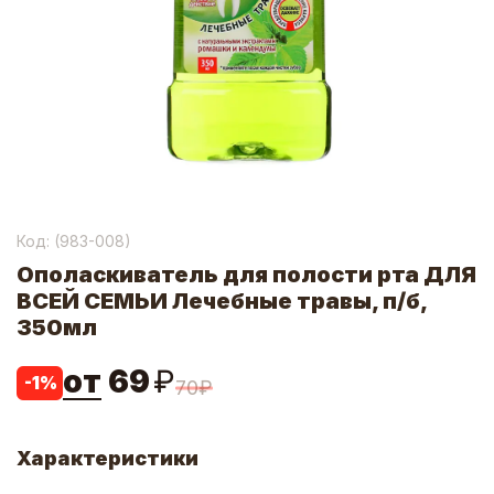
Код: (
983-008
)
Ополаскиватель для полости рта ДЛЯ
ВСЕЙ СЕМЬИ Лечебные травы, п/б,
350мл
от
69
₽
-
1
%
70
₽
Характеристики