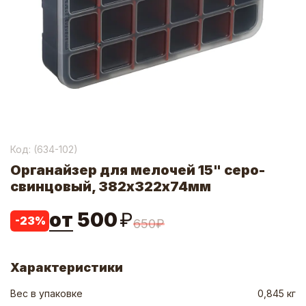
Код: (
634-102
)
Органайзер для мелочей 15" серо-
свинцовый, 382х322х74мм
от
500
₽
-
23
%
650
₽
Характеристики
Вес в упаковке
0,845 кг