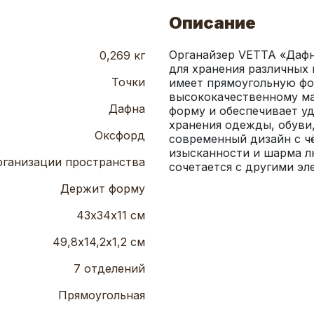
Описание
Органайзер VETTA «Дафн
0,269 кг
для хранения различных 
Точки
имеет прямоугольную фор
высококачественному ма
Дафна
форму и обеспечивает уд
хранения одежды, обуви,
Оксфорд
современный дизайн с ч
изысканности и шарма л
рганизации пространства
сочетается с другими эл
Держит форму
43х34х11 см
49,8х14,2х1,2 см
7 отделений
Прямоугольная