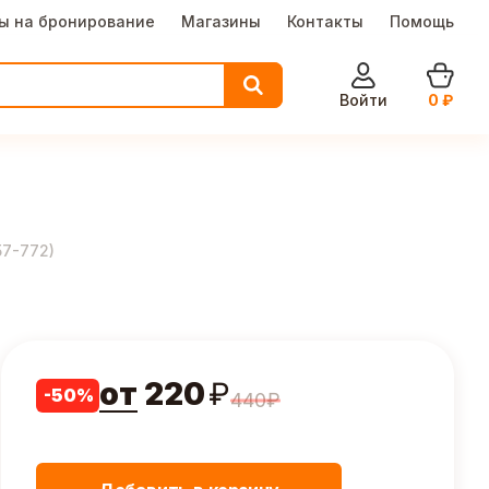
ы на бронирование
Магазины
Контакты
Помощь
Войти
0
₽
57-772
)
от
220
₽
-
50
%
440
₽