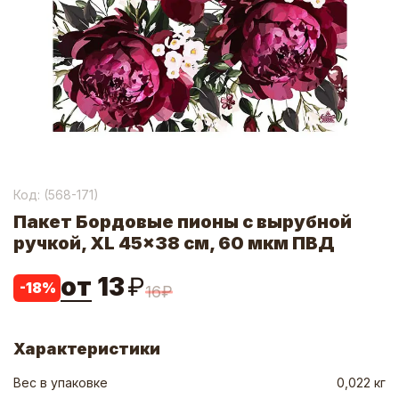
Код: (
568-171
)
Пакет Бордовые пионы с вырубной
ручкой, XL 45x38 см, 60 мкм ПВД
от
13
₽
-
18
%
16
₽
Характеристики
Вес в упаковке
0,022 кг