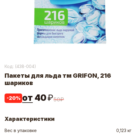
Код: (
438-004
)
Пакеты для льда тм GRIFON, 216
шариков
от
40
₽
-
20
%
50
₽
Характеристики
Вес в упаковке
0,123 кг