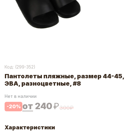
Код: (
299-352
)
Пантолеты пляжные, размер 44-45,
ЭВА, разноцветные, #8
Нет в наличии
от
240
₽
-
20
%
300
₽
Характеристики