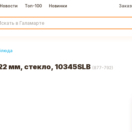
Новости
Топ-100
Новинки
Заказ
 блюда
2 мм, стекло, 10345SLB
(
877-792
)