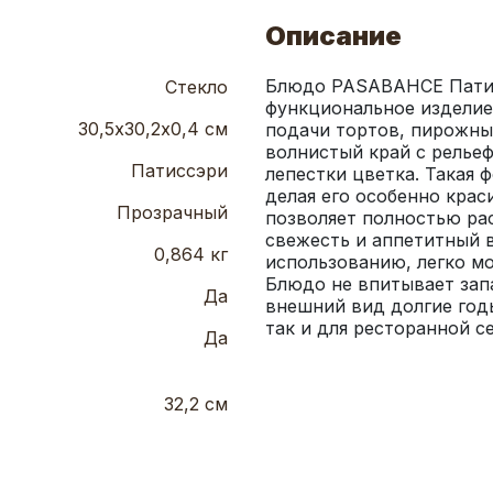
Описание
Блюдо PASABAHCE Патисс
Стекло
функциональное изделие 
30,5х30,2х0,4 см
подачи тортов, пирожных
волнистый край с релье
Патиссэри
лепестки цветка. Такая 
делая его особенно крас
Прозрачный
позволяет полностью рас
свежесть и аппетитный в
0,864 кг
использованию, легко м
Блюдо не впитывает запа
Да
внешний вид долгие годы
так и для ресторанной с
Да
32,2 см