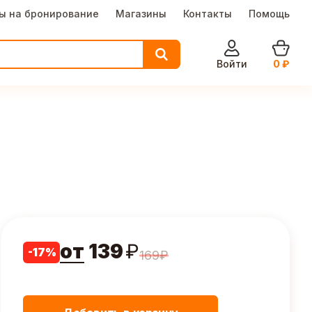
ы на бронирование
Магазины
Контакты
Помощь
Войти
0
₽
от
139
₽
-
17
%
169
₽