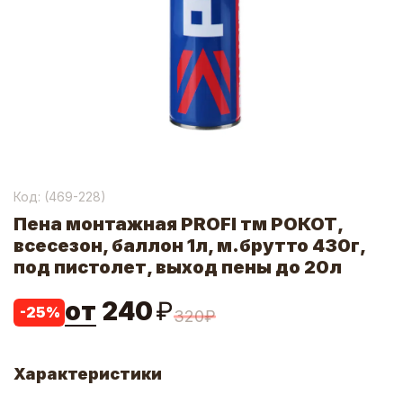
Код: (
469-228
)
Пена монтажная PROFI тм РОКОТ,
всесезон, баллон 1л, м.брутто 430г,
под пистолет, выход пены до 20л
от
240
₽
-
25
%
320
₽
Характеристики