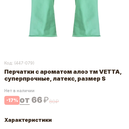
Код: (
447-079
)
Перчатки с ароматом алоэ тм VETTA,
суперпрочные, латекс, размер S
Нет в наличии
от
66
₽
-
17
%
80
₽
Характеристики